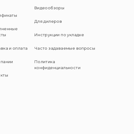
и
Видеообзоры
ификаты
Для дилеров
лненные
кты
Инструкции по укладке
вка и оплата
Часто задаваемые вопросы
мпании
Политика
конфиденциальности
акты