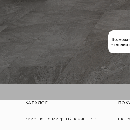
Возможно
«теплый п
КАТАЛОГ
ПОК
Каменно-полимерный ламинат SPC
Где к