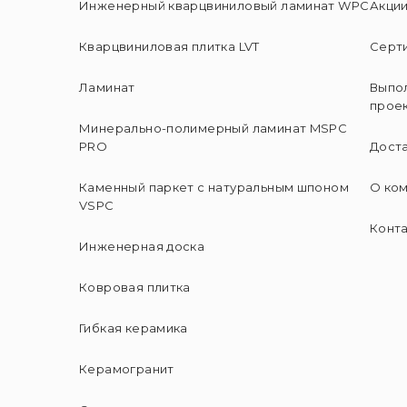
Инженерный кварцвиниловый ламинат WPC
Акци
Кварцвиниловая плитка LVT
Серт
Ламинат
Выпо
прое
Минерально-полимерный ламинат MSPC
PRO
Доста
Каменный паркет с натуральным шпоном
О ко
VSPC
Конт
Инженерная доска
Ковровая плитка
Гибкая керамика
Керамогранит