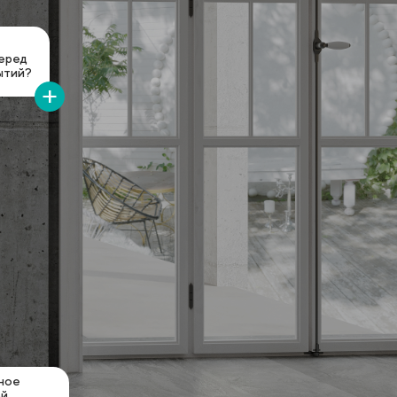
перед
ытий?
ное
ой