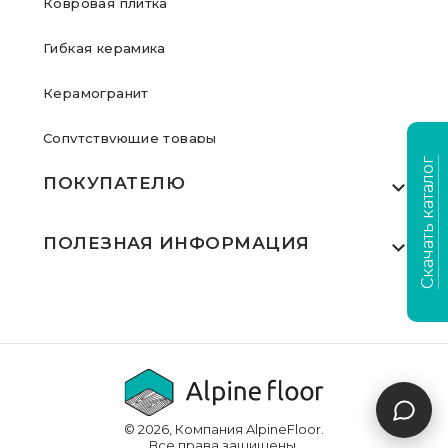
Ковровая плитка
Гибкая керамика
Керамогранит
Сопутствующие товары
Скачать каталог
ПОКУПАТЕЛЮ
Где купить
ПОЛЕЗНАЯ ИНФОРМАЦИЯ
Акции
Статьи
Сертификаты
Видеообзоры
Выполненные проекты
Для дилеров
Доставка и оплата
© 2026, Компания AlpineFloor.
Инструкции по укладке
Все права защищены.