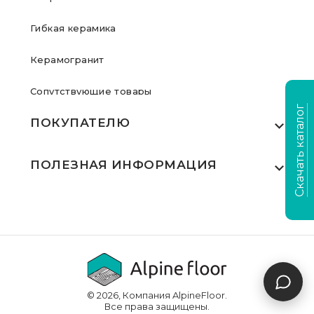
Гибкая керамика
Керамогранит
Сопутствующие товары
Скачать каталог
ПОКУПАТЕЛЮ
Где купить
ПОЛЕЗНАЯ ИНФОРМАЦИЯ
Акции
Статьи
Сертификаты
Видеообзоры
Выполненные проекты
Для дилеров
Доставка и оплата
© 2026, Компания AlpineFloor.
Инструкции по укладке
Все права защищены.