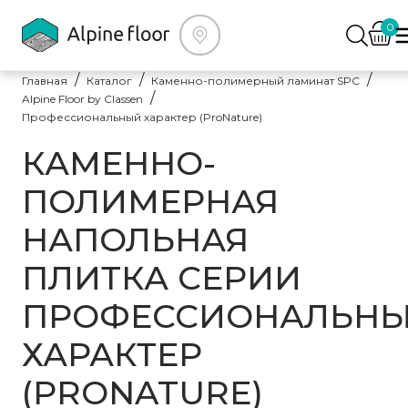
0
Главная
Каталог
Каменно-полимерный ламинат SPC
Alpine Floor by Classen
Профессиональный характер (ProNature)
КАМЕННО-
ПОЛИМЕРНАЯ
НАПОЛЬНАЯ
ПЛИТКА СЕРИИ
ПРОФЕССИОНАЛЬН
ХАРАКТЕР
(PRONATURE)