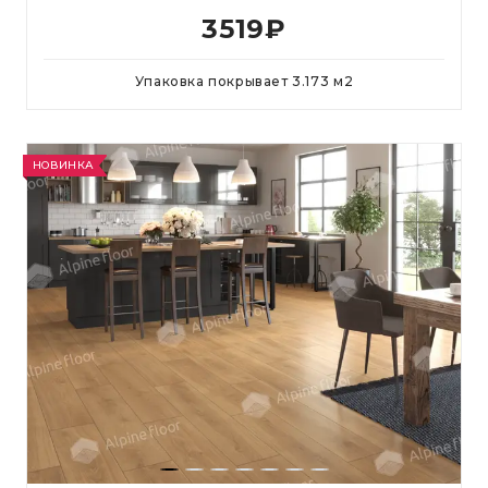
3519
₽
Упаковка покрывает
3.173
м
2
НОВИНКА