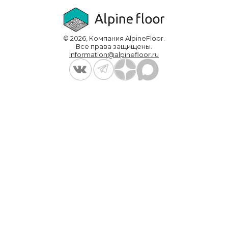
Выполненные проекты
Для дилеров
Доставка и оплата
© 2026, Компания AlpineFloor.
Инструкции по укладке
Все права защищены.
Information@alpinefloor.ru
О компании
Часто задаваемые вопросы
Контакты
Политика конфиденциальности