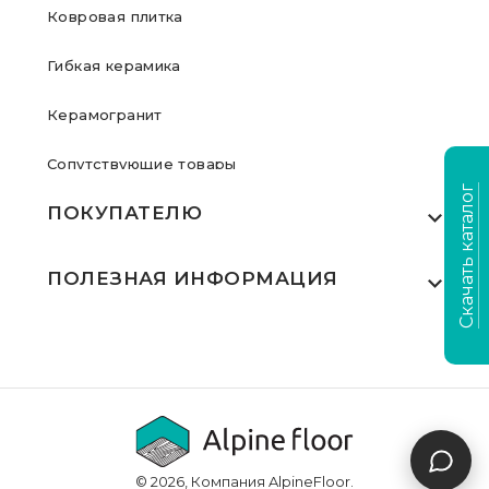
Ковровая плитка
Гибкая керамика
Керамогранит
Сопутствующие товары
Скачать каталог
ПОКУПАТЕЛЮ
Где купить
ПОЛЕЗНАЯ ИНФОРМАЦИЯ
Акции
Статьи
Сертификаты
Видеообзоры
Выполненные проекты
Для дилеров
Доставка и оплата
© 2026, Компания AlpineFloor.
Инструкции по укладке