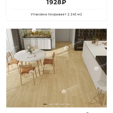
1928
₽
Упаковка покрывает
2.245
м
2